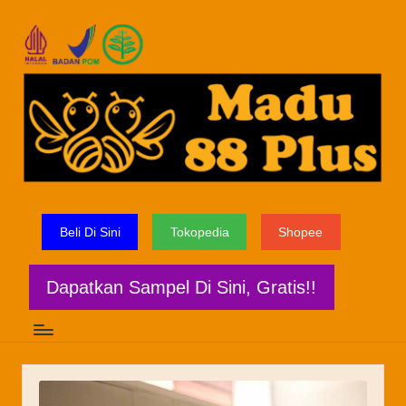
M
Skip
to
a
content
d
u
8
8
P
Beli Di Sini
Tokopedia
Shopee
l
u
Dapatkan Sampel Di Sini, Gratis!!
s